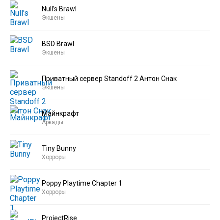
Null’s Brawl
Экшены
BSD Brawl
Экшены
Приватный сервер Standoff 2 Антон Снак
Экшены
Майнкрафт
Аркады
Tiny Bunny
Хорроры
Poppy Playtime Chapter 1
Хорроры
ProjectRise