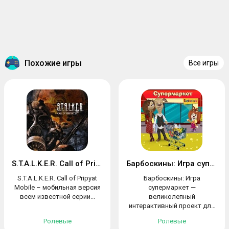
Похожие игры
Все игры
S.T.A.L.K.E.R. Call of Pripyat Mobile
Барбоскины: Игра супермаркет
S.T.A.L.K.E.R. Call of Pripyat
Барбоскины: Игра
Mobile – мобильная версия
супермаркет —
всем известной серии...
великолепный
интерактивный проект для
тех, кто...
Ролевые
Ролевые