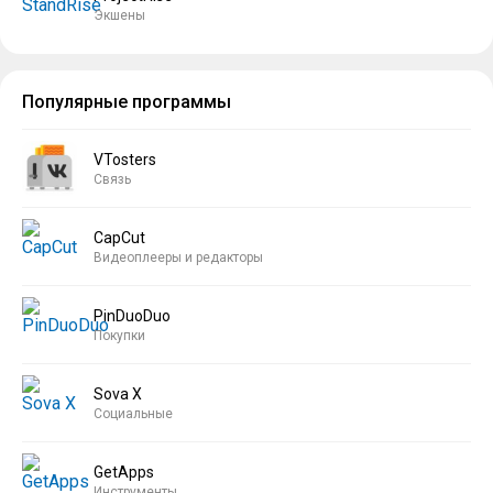
Экшены
Популярные программы
VTosters
Связь
CapCut
Видеоплееры и редакторы
PinDuoDuo
Покупки
Sova X
Социальные
GetApps
Инструменты