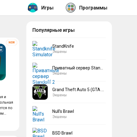
Игры
Программы
Популярные игры
StandKnife
Экшены
Приватный сервер Standoff 2 V2
Экшены
Grand Theft Auto 5 (GTA 5)
Экшены
я и
тольная
ется по
Null’s Brawl
ям
Экшены
BSD Brawl