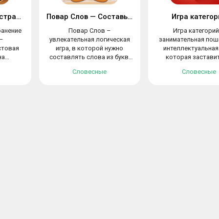
Разбить Слова: Устранение Блоков Слов
Повар Слов — Составь слова из набора букв
Игра категор
ранение
Повар Слов –
Игра категорий
–
увлекательная логическая
занимательная пош
стовая
игра, в которой нужно
интеллектуальная 
на
составлять слова из букв.
которая застави
в....
Проект научит...
пошевелить..
Словесные
Словесные