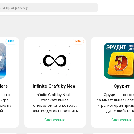
ders
Infinite Craft by Neal
Эрудит
– это
Infinite Craft by Neal –
Эрудит – проста
игра,
увлекательная
занимательная нас
ожа на
головоломка, в которой
игра, которая прид
ый
вам предстоит проявить
душе любител
..
логику и...
подобных...
Словесные
Словесные