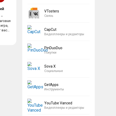
ий
VTosters
Связь
 –
аговая
игра,
CapCut
т вас
Видеоплееры и редакторы
.
PinDuoDuo
Покупки
Sova X
Социальные
GetApps
Инструменты
YouTube Vanced
Видеоплееры и редакторы