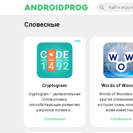
Словесные
Cryptogram
Words of Won
Cryptogram – увлекательная
Words of Wonders 
головоломка,
крутая словесная 
способствующая развитию
которая очень пох
у игроков логики и...
всем известн
классический.
Словесные
Словесные