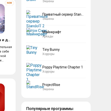
Экшены
Приватный сервер Standoff 2 Антон Снак
Экшены
Майнкрафт
Аркады
Wordington: слова и дизайн
тельная
Tiny Bunny
в себе
Хорроры
тной
и
..
Poppy Playtime Chapter 1
Хорроры
ProjectRise
Экшены
Популярные программы