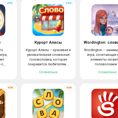
e
Курорт Алисы
это
Курорт Алисы – красивая и
Wordington – занима
игра,
увлекательная словесная
игра, сочетающая 
мит
головоломка, которая
элементы сюже
 с
понравится любителям...
головоломки 
рой...
дизайнерского.
Словесные
Словесные