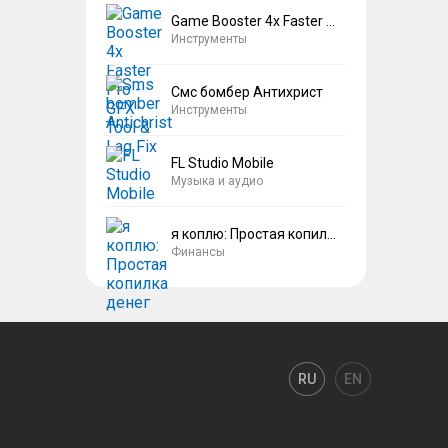
Game Booster 4x Faster Pro
Инструменты
Смс бомбер Антихрист
Инструменты
FL Studio Mobile
Музыка и аудио
я коплю: Простая копилка денег
Финансы
RU
EN