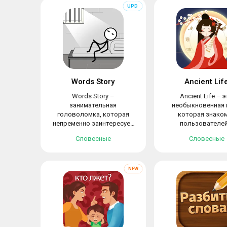
Words Story
Ancient Lif
Words Story –
Ancient Life – 
занимательная
необыкновенная 
головоломка, которая
которая знако
непременно заинтересует
пользователей
любителей простых...
уникальной культу
Словесные
Словесные