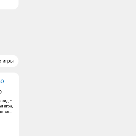
е игры
O
роид –
я игра,
ется...