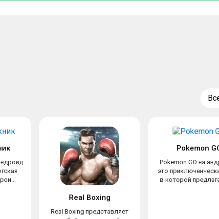
Вс
ник
Pokemon G
андроид
Pokemon GO на анд
етская
это приключенческа
рои...
в которой предлага
Real Boxing
Real Boxing представляет