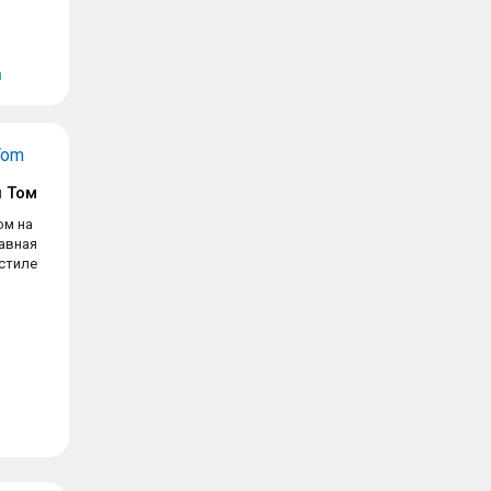
я
 Том
ом на
авная
 стиле