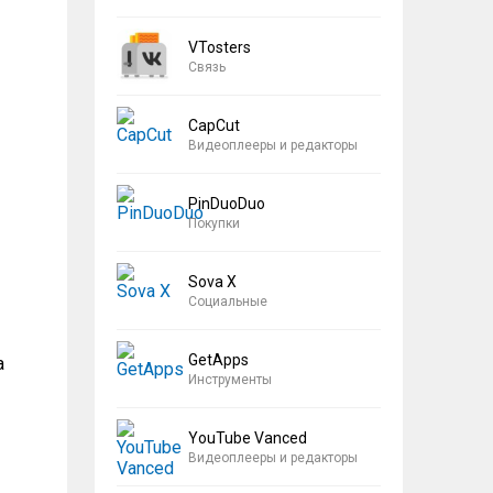
VTosters
Связь
CapCut
Видеоплееры и редакторы
PinDuoDuo
Покупки
Sova X
Социальные
GetApps
а
Инструменты
YouTube Vanced
Видеоплееры и редакторы