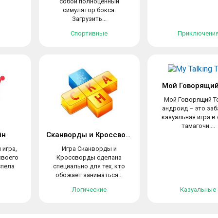
собой полноценный
симулятор бокса.
Загрузить...
Спортивные
Приключени
Мой Говорящий
Мой Говорящий Т
андроид – это заб
казуальная игра в
тамагочи....
йн
Сканворды и Кроссворды
 игра,
Игра Сканворды и
своего
Кроссворды сделана
спела
специально для тех, кто
обожает заниматься...
Логические
Казуальные