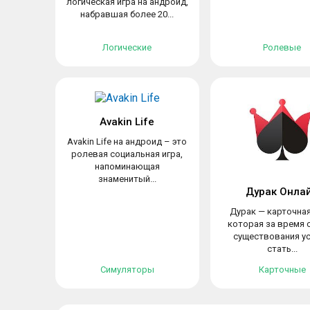
логическая игра на андроид,
набравшая более 20...
Логические
Ролевые
Avakin Life
Avakin Life на андроид – это
ролевая социальная игра,
напоминающая
знаменитый...
Дурак Онла
Дурак — карточная
которая за время 
существования у
стать...
Симуляторы
Карточные