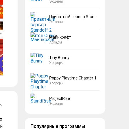
Экшены
Приватный сервер Standoff 2 Антон Снак
Экшены
Майнкрафт
Аркады
Tiny Bunny
Хорроры
Poppy Playtime Chapter 1
Хорроры
ProjectRise
Экшены
ь
о
ый
Популярные программы