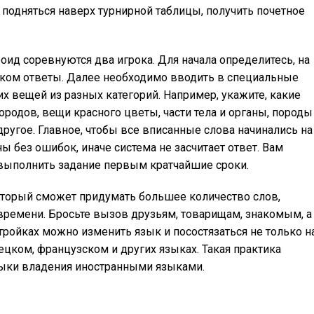
 подняться наверх турнирной таблицы, получить почетное
оид соревнуются два игрока. Для начала определитесь, на
иком ответы. Далее необходимо вводить в специальные
х вещей из разных категорий. Например, укажите, какие
ородов, вещи красного цветы, части тела и органы, породы
другое. Главное, чтобы все вписанные слова начинались на
ы без ошибок, иначе система не засчитает ответ. Вам
выполнить задание первым кратчайшие сроки.
который сможет придумать большее количество слов,
времени. Бросьте вызов друзьям, товарищам, знакомым, а
тройках можно изменить язык и посостязаться не только н
ецком, французском и других языках. Такая практика
выки владения иностранными языками.