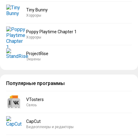
Tiny Bunny
Хорроры
Poppy Playtime Chapter 1
Хорроры
ProjectRise
Экшены
Популярные программы
VTosters
Связь
CapCut
Видеоплееры и редакторы