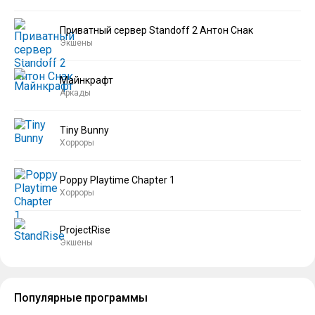
Приватный сервер Standoff 2 Антон Снак
Экшены
Майнкрафт
Аркады
Tiny Bunny
Хорроры
Poppy Playtime Chapter 1
Хорроры
ProjectRise
Экшены
Популярные программы