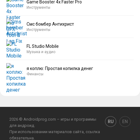
Game Booster 4x Faster Pro
Инструменты
Смс бомбер Антихрист
Инструменты
FL Studio Mobile
Музыка и аудио
я коплю: Простая копилка денег
Финансы
2026 © Androidprog.com – игры и программы
RU
EN
для андроид.
При использовании материалов сайта, ссылка
обязательна.