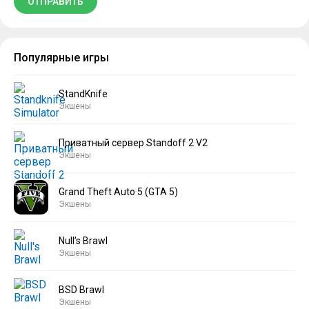
Популярные игры
StandKnife
Экшены
Приватный сервер Standoff 2 V2
Экшены
Grand Theft Auto 5 (GTA 5)
Экшены
Null’s Brawl
Экшены
BSD Brawl
Экшены