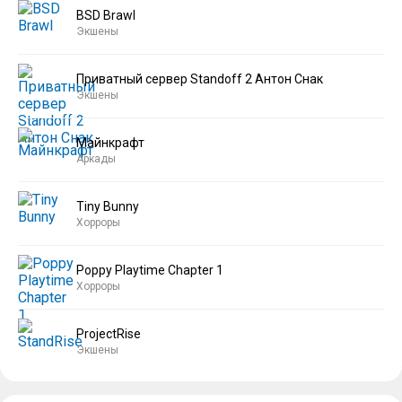
BSD Brawl
Экшены
Приватный сервер Standoff 2 Антон Снак
Экшены
Майнкрафт
Аркады
Tiny Bunny
Хорроры
Poppy Playtime Chapter 1
Хорроры
ProjectRise
Экшены