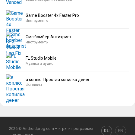
Game Booster 4x Faster Pro
Инструменты
Смс бомбер Антихрист
Инструменты
FL Studio Mobile
Музыка и аудио
я коплю: Простая копилка денег
Финансы
2026 © Androidprog.com – игры и программы
RU
EN
для андроид.