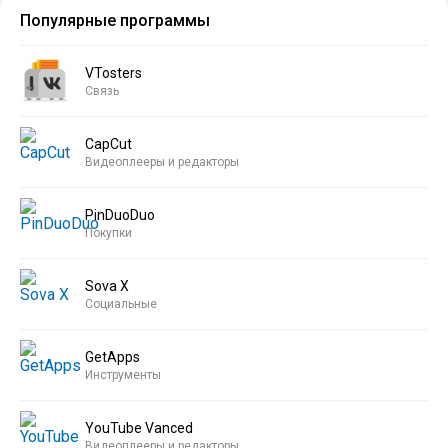
Популярные программы
VTosters
Связь
CapCut
Видеоплееры и редакторы
PinDuoDuo
Покупки
Sova X
Социальные
GetApps
Инструменты
YouTube Vanced
Видеоплееры и редакторы