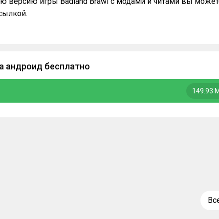
ю версию игры Badland Brawl с модами и читами вы может
сылкой.
на андроид бесплатно
149.93 
Вс