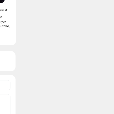
assic
ic –
пуск
trike,...