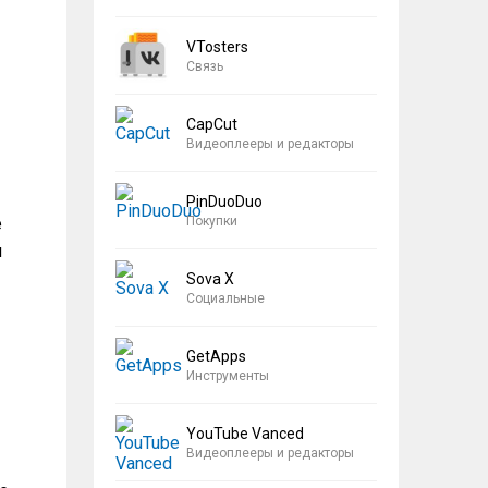
VTosters
Связь
CapCut
Видеоплееры и редакторы
PinDuoDuo
Покупки
е
я
Sova X
Социальные
GetApps
Инструменты
YouTube Vanced
Видеоплееры и редакторы