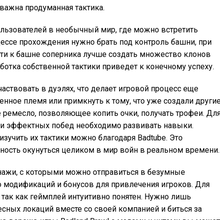
 важна продуманная тактика.
пользователей в необычный мир, где можно встретить
ессе прохождения нужно брать под контроль башни, при
ути к башне соперника лучше создать множество клонов
аботка собственной тактики приведет к конечному успеху.
частвовать в дуэлях, что делает игровой процесс еще
енное племя или примкнуть к тому, что уже создали други
е ремесло, позволяющее копить очки, получать трофеи. Дл
 и эффектных побед необходимо развивать навыки.
зучить их тактики можно благодаря Badtube. Это
ность окунуться целиком в мир войн в реальном времени.
онажи, с которыми можно отправиться в безумные
модификаций и бонусов для привлечения игроков. Для
 так как геймплей интуитивно понятен. Нужно лишь
есных локаций вместе со своей компанией и биться за