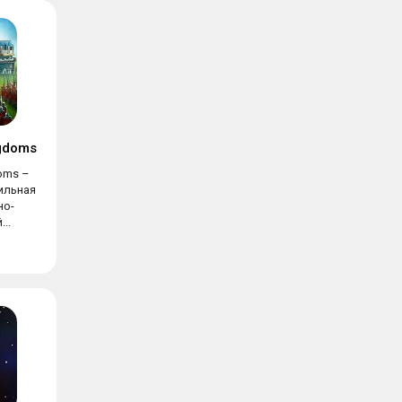
ngdoms
doms –
ильная
но-
..