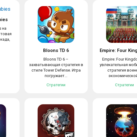
bies
s на
ьтовая
када,
Bloons TD 6
Empire: Four Ki
Bloons TD 6 –
Empire: Four King
захватывающая стратегия в
увлекательная моб
стиле Tower Defense. Игра
стратегия воен
погружает...
экономической.
Стратегии
Стратегии