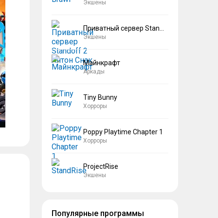
Экшены
Приватный сервер Standoff 2 Антон Снак
Экшены
Майнкрафт
Аркады
Tiny Bunny
Хорроры
Poppy Playtime Chapter 1
Хорроры
ProjectRise
Экшены
Популярные программы