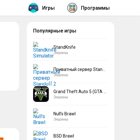
Игры
Программы
Популярные игры
StandKnife
Экшены
Приватный сервер Standoff 2 V2
Экшены
Grand Theft Auto 5 (GTA 5)
Экшены
Null’s Brawl
Экшены
BSD Brawl