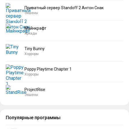
Приватный сервер Standoff 2 Антон Снак
Экшены
Майнкрафт
Аркады
Tiny Bunny
Хорроры
Poppy Playtime Chapter 1
Хорроры
ProjectRise
Экшены
Популярные программы