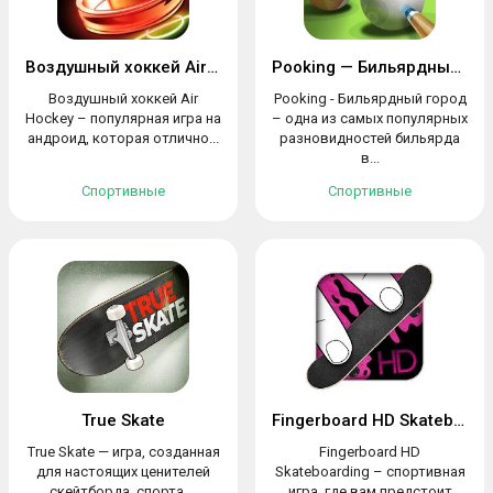
Воздушный хоккей Air Hockey
Pooking — Бильярдный город
Воздушный хоккей Air
Pooking - Бильярдный город
Hockey – популярная игра на
– одна из самых популярных
андроид, которая отлично...
разновидностей бильярда
в...
Спортивные
Спортивные
True Skate
Fingerboard HD Skateboarding
True Skate — игра, созданная
Fingerboard HD
для настоящих ценителей
Skateboarding – спортивная
скейтборда, спорта,...
игра, где вам предстоит