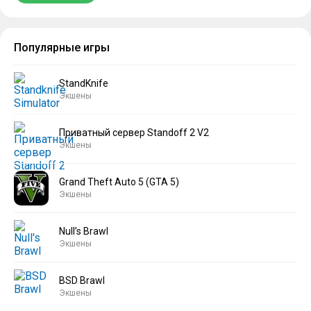
Популярные игры
StandKnife
Экшены
Приватный сервер Standoff 2 V2
Экшены
Grand Theft Auto 5 (GTA 5)
Экшены
Null’s Brawl
Экшены
BSD Brawl
Экшены