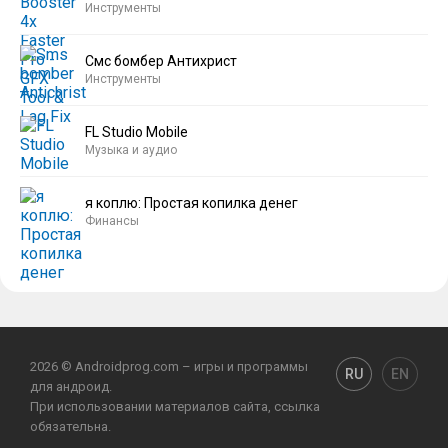
Инструменты
Смс бомбер Антихрист
Инструменты
FL Studio Mobile
Музыка и аудио
я коплю: Простая копилка денег
Финансы
2026 © Androidprog.com – игры и программы
RU
EN
для андроид.
При использовании материалов сайта, ссылка
обязательна.