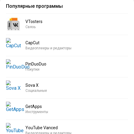
Популярные программы
VTosters
Связь
CapCut
Видеоплееры и редакторы
PinDuoDuo
Покупки
Sova X
Социальные
GetApps
Инструменты
YouTube Vanced
Видеоплееры и редакторы