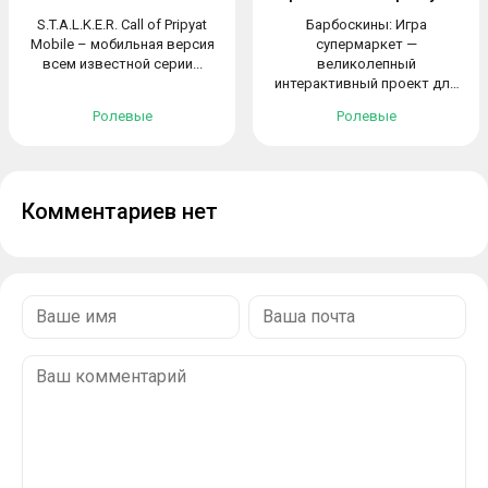
S.T.A.L.K.E.R. Call of Pripyat
Барбоскины: Игра
Mobile – мобильная версия
супермаркет —
всем известной серии...
великолепный
интерактивный проект для
тех, кто...
Ролевые
Ролевые
Комментариев нет