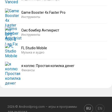
Game Booster 4x Faster Pro
Инструменты
Смс бомбер Антихрист
Инструменты
FL Studio Mobile
Музыка и аудио
я коплю: Простая копилка денег
Финансы
2026 © Androidprog.com – игры и программы
RU
EN
для андроид.