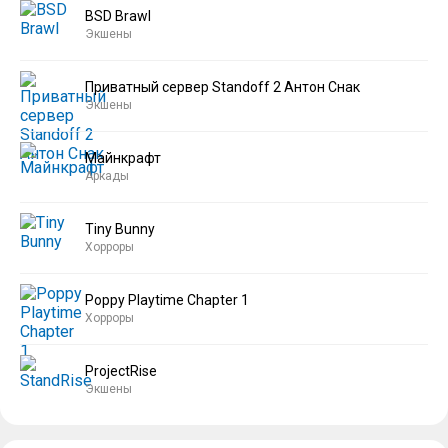
BSD Brawl
Экшены
Приватный сервер Standoff 2 Антон Снак
Экшены
Майнкрафт
Аркады
Tiny Bunny
Хорроры
Poppy Playtime Chapter 1
Хорроры
ProjectRise
Экшены