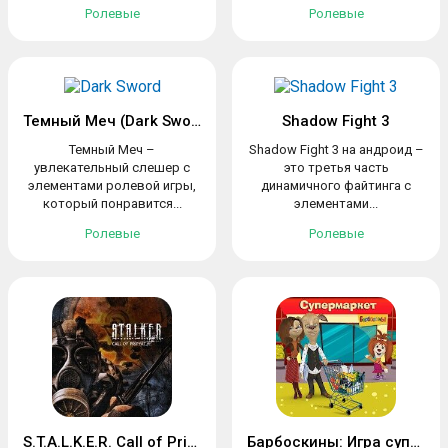
Ролевые
Ролевые
Темный Меч (Dark Sword)
Shadow Fight 3
Темный Меч –
Shadow Fight 3 на андроид –
увлекательный слешер с
это третья часть
элементами ролевой игры,
динамичного файтинга с
который понравится...
элементами...
Ролевые
Ролевые
S.T.A.L.K.E.R. Call of Pripyat Mobile
Барбоскины: Игра супермаркет