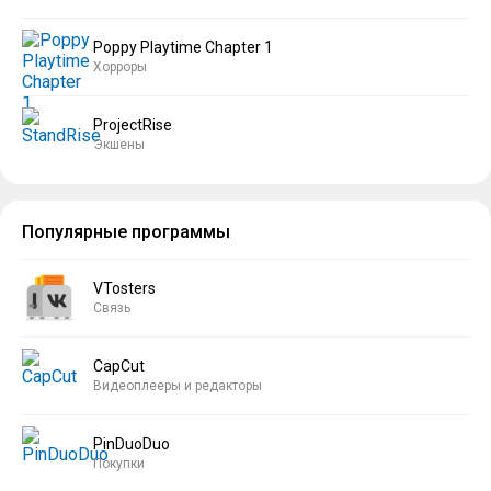
Poppy Playtime Chapter 1
Хорроры
ProjectRise
Экшены
Популярные программы
VTosters
Связь
CapCut
Видеоплееры и редакторы
PinDuoDuo
Покупки