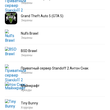
Экшены
Grand Theft Auto 5 (GTA 5)
Экшены
Null’s Brawl
Экшены
BSD Brawl
Экшены
Приватный сервер Standoff 2 Антон Снак
Экшены
Майнкрафт
Аркады
Tiny Bunny
Хорроры