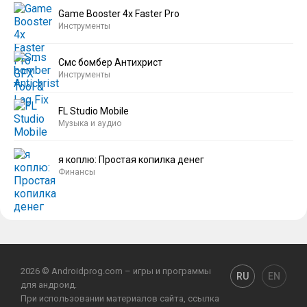
Game Booster 4x Faster Pro
Инструменты
Смс бомбер Антихрист
Инструменты
FL Studio Mobile
Музыка и аудио
я коплю: Простая копилка денег
Финансы
2026 © Androidprog.com – игры и программы
RU
EN
для андроид.
При использовании материалов сайта, ссылка