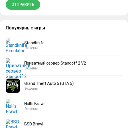
Популярные игры
StandKnife
Экшены
Приватный сервер Standoff 2 V2
Экшены
Grand Theft Auto 5 (GTA 5)
Экшены
Null’s Brawl
Экшены
BSD Brawl