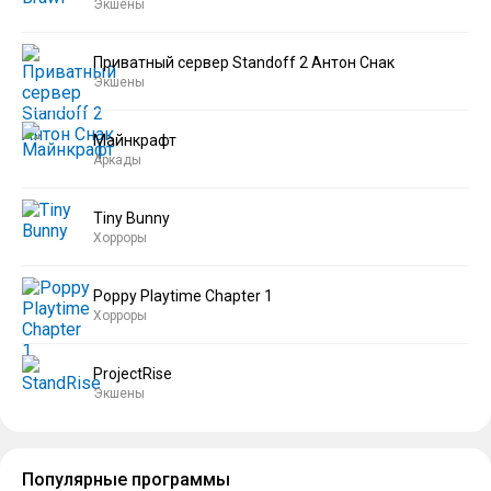
Экшены
Приватный сервер Standoff 2 Антон Снак
Экшены
Майнкрафт
Аркады
Tiny Bunny
Хорроры
Poppy Playtime Chapter 1
Хорроры
ProjectRise
Экшены
Популярные программы