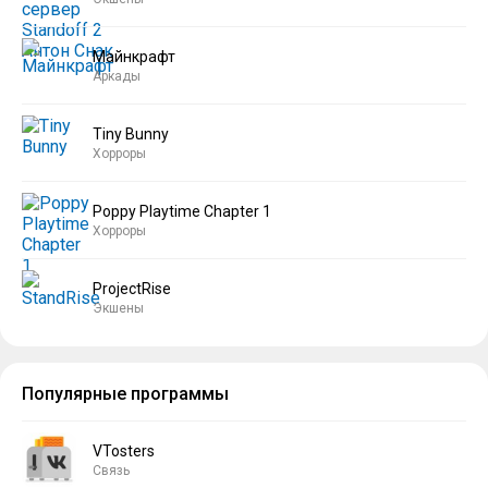
Майнкрафт
Аркады
Tiny Bunny
Хорроры
Poppy Playtime Chapter 1
Хорроры
ProjectRise
Экшены
Популярные программы
VTosters
Связь