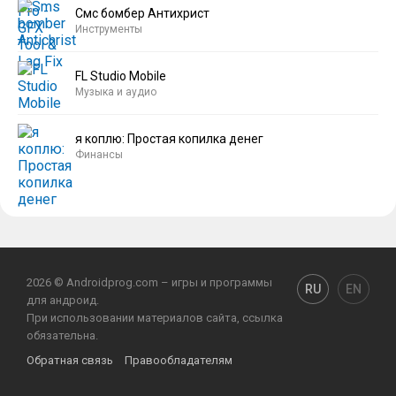
Смс бомбер Антихрист
Инструменты
FL Studio Mobile
Музыка и аудио
я коплю: Простая копилка денег
Финансы
2026 © Androidprog.com – игры и программы
RU
EN
для андроид.
При использовании материалов сайта, ссылка
обязательна.
Обратная связь
Правообладателям