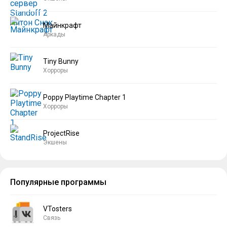
Майнкрафт
Аркады
Tiny Bunny
Хорроры
Poppy Playtime Chapter 1
Хорроры
ProjectRise
Экшены
Популярные программы
VTosters
Связь