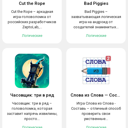
Cut the Rope
Bad Piggies
Cut the Rope – аркадная
Bad Piggies –
игра-головоломка от
захватывающая логическая
российских разработчиков
игра на андроид от
ZeptoLab,...
создателей знаменитых...
Логические
Логические
Часовщик: три в ряд
Слова из Слова — Составь
Часовщик: три в ряд –
Игра Слова из Слова -
головоломка, которая
Составь – отличный способ
заставит напрячь извилины,
проверить свои
просто...
умственные...
Логические
Логические