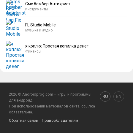
Смс бомбер Антихрист
Инструменты
FL Studio Mobile
Музыка и аудио
я коплю: Простая копилка денег
Финансы
2026 © Androidprog.com – игры и программы
RU
EN
для андроид.
При использовании материалов сайта, ссылка
обязательна.
Обратная связь
Правообладателям