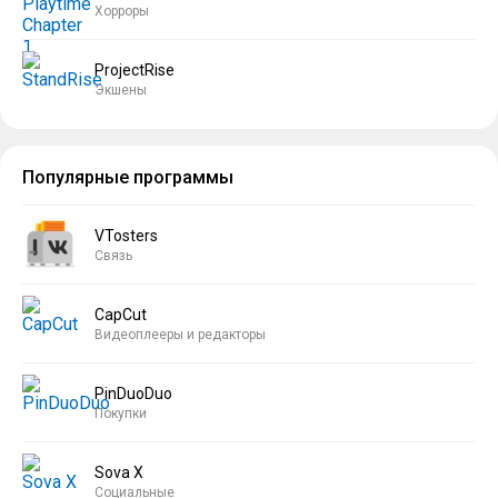
Хорроры
ProjectRise
Экшены
Популярные программы
VTosters
Связь
CapCut
Видеоплееры и редакторы
PinDuoDuo
Покупки
Sova X
Социальные