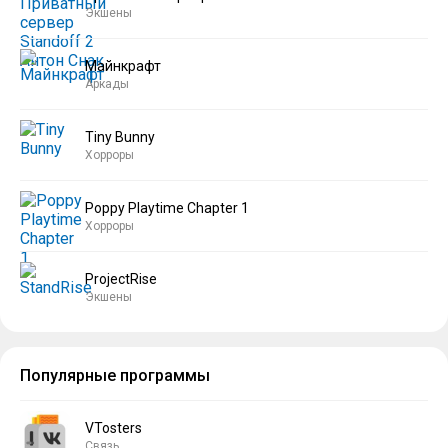
Экшены
Майнкрафт
Аркады
Tiny Bunny
Хорроры
Poppy Playtime Chapter 1
Хорроры
ProjectRise
Экшены
Популярные программы
VTosters
Связь