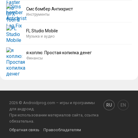
Смс бомбер Антихрист
Инструменты
FL Studio Mobile
Музыка и аудио
я коплю: Простая копилка денег
Финансы
2026 © Androidprog.com – игры и программы
RU
EN
для андроид.
При использовании материалов сайта, ссылка
обязательна.
Обратная связь
Правообладателям