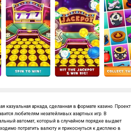
щая казуальная аркада, сделанная в формате казино. Проект
вится любителям незатейливых азартных игр. В
альный автомат, который в случайном порядке выдает
бходимо потратить валюту и прикоснуться к дисплею в