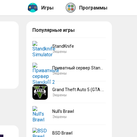
Игры
Программы
Популярные игры
StandKnife
Экшены
Приватный сервер Standoff 2 V2
Экшены
Grand Theft Auto 5 (GTA 5)
Экшены
Null’s Brawl
Экшены
BSD Brawl