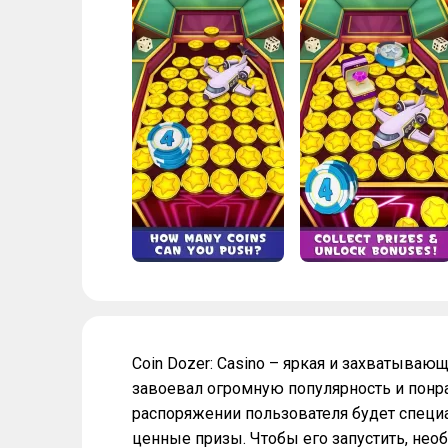
Coin Dozer: Casino – яркая и захватываю
завоевал огромную популярность и понра
распоряжении пользователя будет специ
ценные призы. Чтобы его запустить, нео