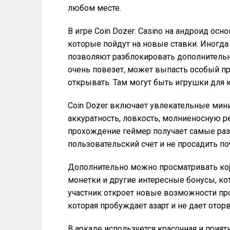
любом месте.
В игре Coin Dozer: Casino на андроид о
которые пойдут на новые ставки. Иногд
позволяют разблокировать дополнитель
очень повезет, может выпасть особый пр
открывать. Там могут быть игрушки для 
Coin Dozer включает увлекательные мини
аккуратность, ловкость, молниеносную р
прохождение геймер получает самые раз
пользовательский счет и не просадить п
Дополнительно можно просматривать кор
монетки и другие интересные бонусы, к
участник откроет новые возможности про
которая пробуждает азарт и не дает отор
В аркаде используется красочная и прия