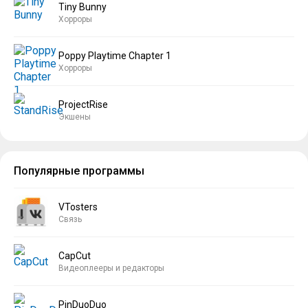
Tiny Bunny
Хорроры
Poppy Playtime Chapter 1
Хорроры
ProjectRise
Экшены
Популярные программы
VTosters
Связь
CapCut
Видеоплееры и редакторы
PinDuoDuo