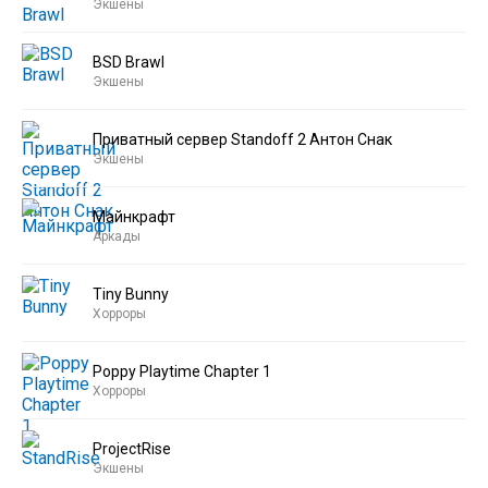
Экшены
BSD Brawl
Экшены
Приватный сервер Standoff 2 Антон Снак
Экшены
Майнкрафт
Аркады
Tiny Bunny
Хорроры
Poppy Playtime Chapter 1
Хорроры
ProjectRise
Экшены