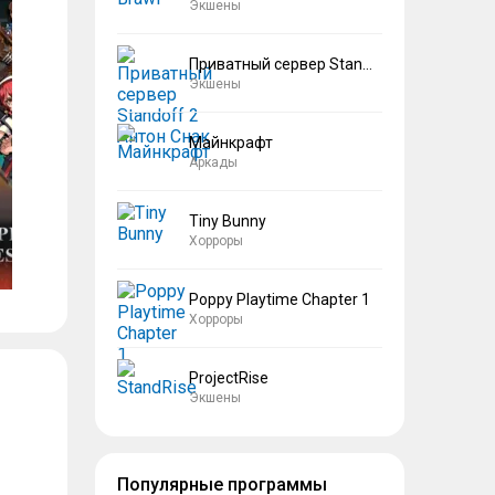
Экшены
Приватный сервер Standoff 2 Антон Снак
Экшены
Майнкрафт
Аркады
Tiny Bunny
Хорроры
Poppy Playtime Chapter 1
Хорроры
ProjectRise
Экшены
Популярные программы