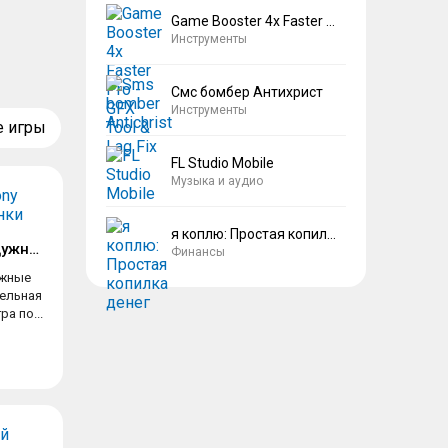
Game Booster 4x Faster Pro
Инструменты
Смс бомбер Антихрист
Инструменты
е игры
FL Studio Mobile
Музыка и аудио
я коплю: Простая копилка денег
My Little Pony Радужные гонки
Финансы
ужные
тельная
а по...