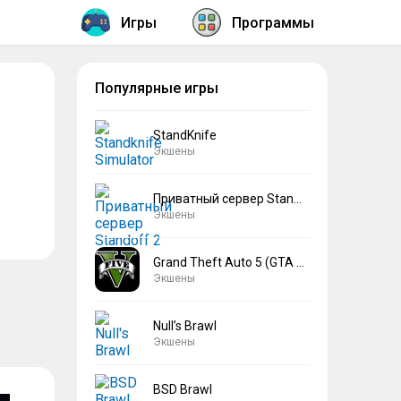
Игры
Программы
Популярные игры
StandKnife
Экшены
Приватный сервер Standoff 2 V2
Экшены
Grand Theft Auto 5 (GTA 5)
Экшены
Null’s Brawl
Экшены
BSD Brawl