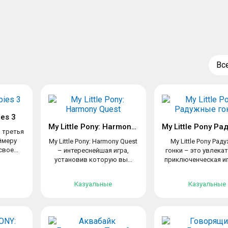
Вс
ies 3
My Little Pony: Harmony Quest
– третья
еймеру
My Little Pony: Harmony Quest
My Little Pony Рад
вое...
– интереснейшая игра,
гонки – это увлека
установив которую вы...
приключенческая игр
Казуальные
Казуальные