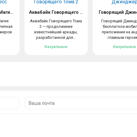
MY LITTLE PONY: Магия Принцесс
Аквабайк Говорящего Тома 2
Говорящий Джи
Магия
Аквабайк Говорящего Тома
Говорящий Джинд
лепная
2 — продолжение
бесплатное моби
ймеров
известнейшей аркады,
приложение на ан
разработанной для...
главным героем
Казуальные
Казуальные