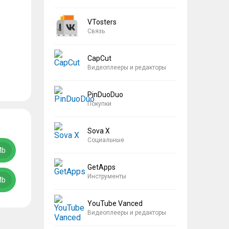
VTosters
Связь
CapCut
Видеоплееры и редакторы
PinDuoDuo
Покупки
Sova X
Социальные
Mb
GetApps
Инструменты
Mb
YouTube Vanced
Видеоплееры и редакторы