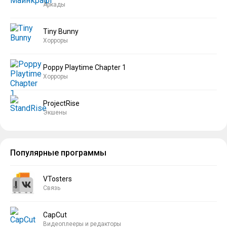
Аркады
Tiny Bunny
Хорроры
Poppy Playtime Chapter 1
Хорроры
ProjectRise
Экшены
Популярные программы
VTosters
Связь
CapCut
Видеоплееры и редакторы