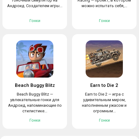
гоночный симулятор на
Racing — проект, в котором
Андроид. Создателем игры...
можно испытать себя,...
Гонки
Гонки
Beach Buggy Blitz
Earn to Die 2
Beach Buggy Blitz —
Earn to Die 2 — игра с
увлекательные гонки для
удивительным миром,
Андроид, напоминающие по
наполненным ужасом и
стилистике...
огромным...
Гонки
Гонки