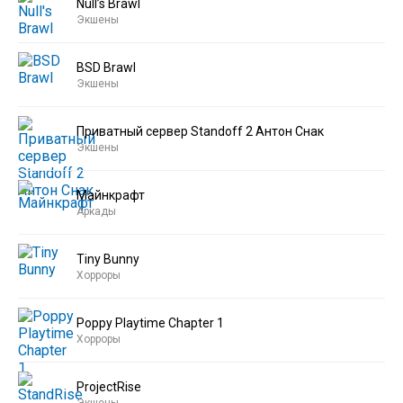
Null’s Brawl
Экшены
BSD Brawl
Экшены
Приватный сервер Standoff 2 Антон Снак
Экшены
Майнкрафт
Аркады
Tiny Bunny
Хорроры
Poppy Playtime Chapter 1
Хорроры
ProjectRise
Экшены