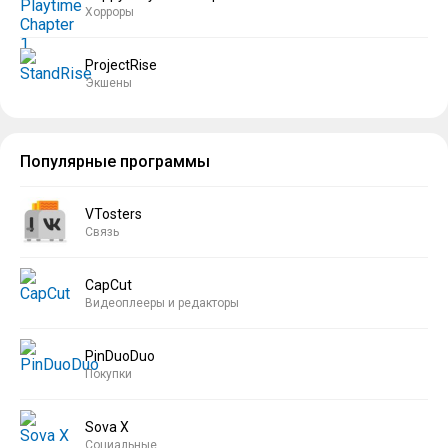
Хорроры
ProjectRise
Экшены
Популярные программы
VTosters
Связь
CapCut
Видеоплееры и редакторы
PinDuoDuo
Покупки
Sova X
Социальные