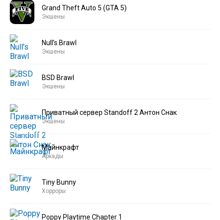
Grand Theft Auto 5 (GTA 5)
Экшены
Null’s Brawl
Экшены
BSD Brawl
Экшены
Приватный сервер Standoff 2 Антон Снак
Экшены
Майнкрафт
Аркады
Tiny Bunny
Хорроры
Poppy Playtime Chapter 1