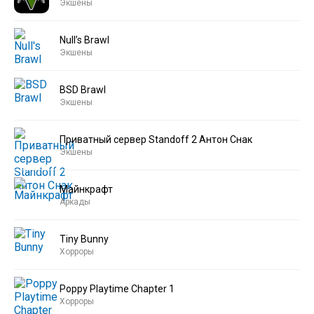
Экшены
Null’s Brawl
Экшены
BSD Brawl
Экшены
Приватный сервер Standoff 2 Антон Снак
Экшены
Майнкрафт
Аркады
Tiny Bunny
Хорроры
Poppy Playtime Chapter 1
Хорроры