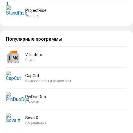
ProjectRise
Экшены
Популярные программы
VTosters
Связь
CapCut
Видеоплееры и редакторы
PinDuoDuo
Покупки
Sova X
Социальные