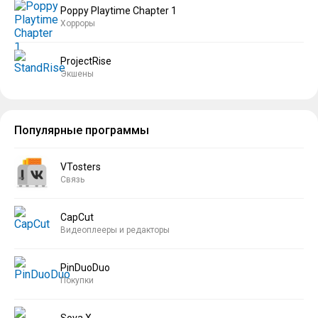
Poppy Playtime Chapter 1
Хорроры
ProjectRise
Экшены
Популярные программы
VTosters
Связь
CapCut
Видеоплееры и редакторы
PinDuoDuo
Покупки