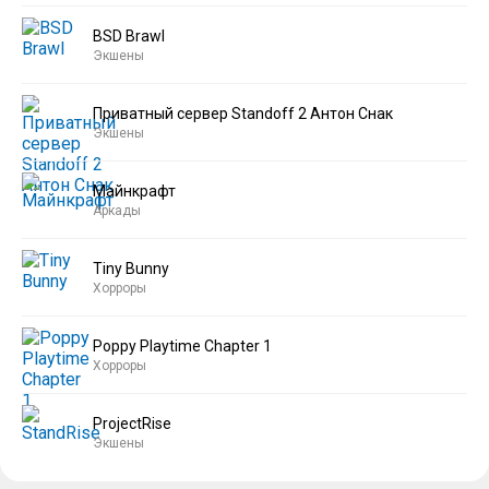
BSD Brawl
Экшены
Приватный сервер Standoff 2 Антон Снак
Экшены
Майнкрафт
Аркады
Tiny Bunny
Хорроры
Poppy Playtime Chapter 1
Хорроры
ProjectRise
Экшены