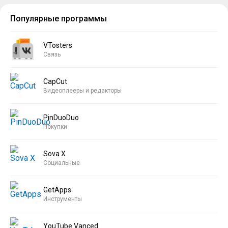
Популярные программы
VTosters
Связь
CapCut
Видеоплееры и редакторы
PinDuoDuo
Покупки
Sova X
Социальные
GetApps
Инструменты
YouTube Vanced