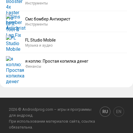
Инструменты
Смс бомбер Антихрист
Инструменты
FL Studio Mobile
Музыка и аудио
я коплю: Простая копилка денег
Финансы
2026 © Androidprog.com – игры и программы
RU
EN
для андроид.
При использовании материалов сайта, ссылка
обязательна.