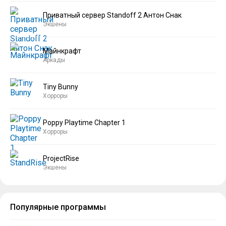
Приватный сервер Standoff 2 Антон Снак
Экшены
Майнкрафт
Аркады
Tiny Bunny
Хорроры
Poppy Playtime Chapter 1
Хорроры
ProjectRise
Экшены
Популярные программы