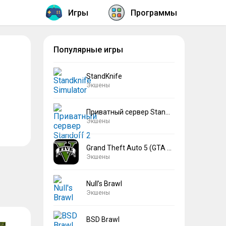
Игры
Программы
Популярные игры
StandKnife
Экшены
Приватный сервер Standoff 2 V2
Экшены
Grand Theft Auto 5 (GTA 5)
Экшены
Null’s Brawl
Экшены
BSD Brawl