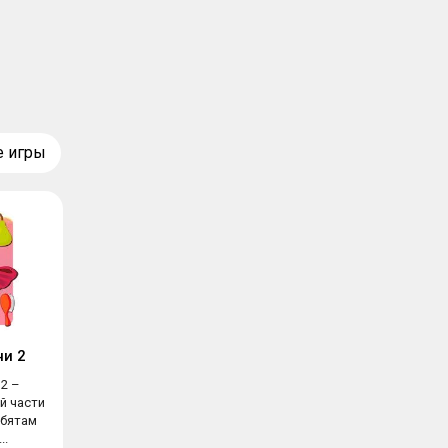
е игры
и 2
2 –
й части
бятам
..