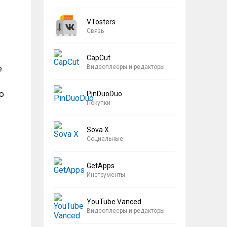
VTosters
Связь
CapCut
Видеоплееры и редакторы
е
ю
PinDuoDuo
Покупки
Sova X
Социальные
GetApps
Инструменты
YouTube Vanced
Видеоплееры и редакторы