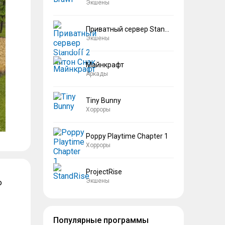
Экшены
Приватный сервер Standoff 2 Антон Снак
Экшены
Майнкрафт
Аркады
Tiny Bunny
Хорроры
Poppy Playtime Chapter 1
Хорроры
ProjectRise
Экшены
ю
Популярные программы