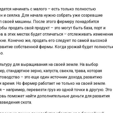
ридется начинать с малого – есть только полностью
н и сеялка. Для начала нужно собрать уже созревшие
еп своей машины. После этого фермеру понадобится
бы продать свой продукт – это могут быть база, порт и
в в этих местах будет отличаться – отслеживать изменени
не. Конечно же, продать его следует по самой высокой
азвитие собственной фермы. Когда урожай будет полность
о.
льтуру для выращивания на своей земле. На выбор
, стандартное зерно, капуста, свекла, трава, которая
товодство – это еще один источник дохода, развитию
 время. Но фермер работает не только на своей земле.
 – например, перевезти груз из одной точки в другую. Это
новь поможет найти дополнительные деньги для развития
азведения скота.