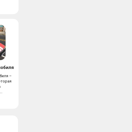
мобиля
биля –
оторая
а
..