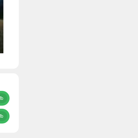
Mb
Mb