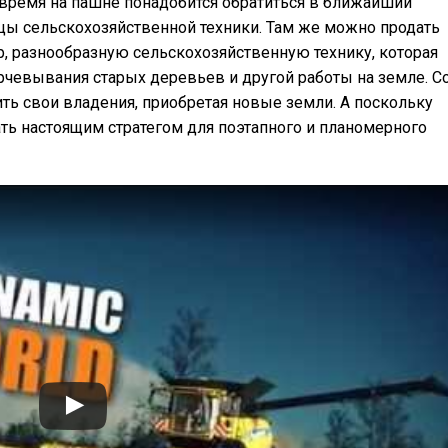
 время на пашне понадобится обратиться в ближайший
цы сельскохозяйственной техники. Там же можно продать
р, разнообразную сельскохозяйственную технику, которая
рчевывания старых деревьев и другой работы на земле. С
ь свои владения, приобретая новые земли. А поскольку
ать настоящим стратегом для поэтапного и планомерного