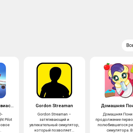
Вс
Бесплатный 3D-авиасимулятор
Gordon Streaman
Домашняя Пон
D-
Gordon Streaman –
Домашняя Пони 
t Pilot
затягивающий и
продолжение перво
гровое
увлекательный симулятор,
полюбившегося ре
.
который позволяет...
симулятора. В.