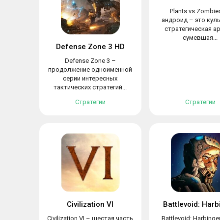
Plants vs Zombie
андроид – это кул
стратегическая ар
сумевшая...
Defense Zone 3 HD
Defense Zone 3 –
продолжение одноименной
серии интересных
тактических стратегий...
Стратегии
Стратегии
Civilization VI
Battlevoid: Harb
Civilization VI – шестая часть
Battlevoid: Harbinge