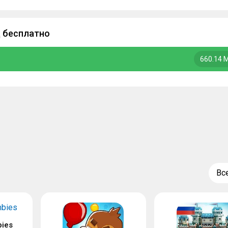
д бесплатно
660.14 
Вс
bies