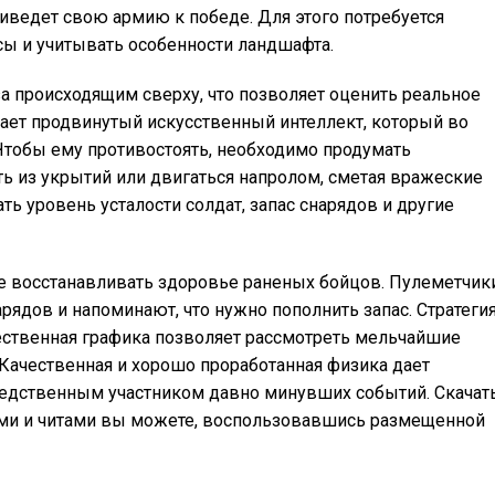
иведет свою армию к победе. Для этого потребуется
сы и учитывать особенности ландшафта.
 за происходящим сверху, что позволяет оценить реальное
ает продвинутый искусственный интеллект, который во
Чтобы ему противостоять, необходимо продумать
ь из укрытий или двигаться напролом, сметая вражеские
ь уровень усталости солдат, запас снарядов и другие
ые восстанавливать здоровье раненых бойцов. Пулеметчик
рядов и напоминают, что нужно пополнить запас. Стратеги
ественная графика позволяет рассмотреть мельчайшие
 Качественная и хорошо проработанная физика дает
едственным участником давно минувших событий. Скачат
ами и читами вы можете, воспользовавшись размещенной