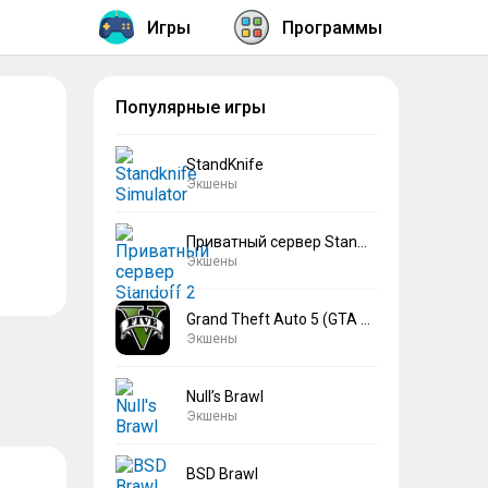
Игры
Программы
Популярные игры
StandKnife
Экшены
Приватный сервер Standoff 2 V2
Экшены
Grand Theft Auto 5 (GTA 5)
Экшены
Null’s Brawl
Экшены
BSD Brawl