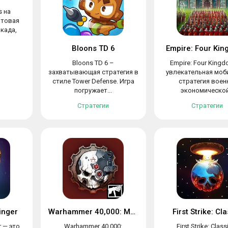
s на
ьтовая
када,
Bloons TD 6
Empire: Four Ki
Bloons TD 6 –
Empire: Four King
захватывающая стратегия в
увлекательная моб
стиле Tower Defense. Игра
стратегия воен
погружает...
экономической.
Стратегии
Стратегии
inger
Warhammer 40,000: Mechanicus
First Strike: Cl
r — это
Warhammer 40,000:
First Strike: Class