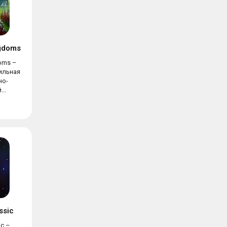
ngdoms
doms –
ильная
но-
..
assic
ic –