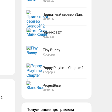
Экшены
Приватный сервер Standoff 2 Антон Снак
Экшены
Майнкрафт
Аркады
Tiny Bunny
Хорроры
Poppy Playtime Chapter 1
Хорроры
ProjectRise
Экшены
на
Популярные программы