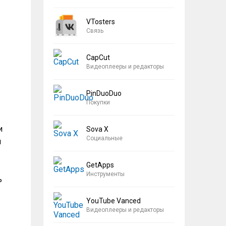
VTosters
Связь
CapCut
Видеоплееры и редакторы
PinDuoDuo
Покупки
и
Sova X
Социальные
я
GetApps
Инструменты
ь
YouTube Vanced
Видеоплееры и редакторы