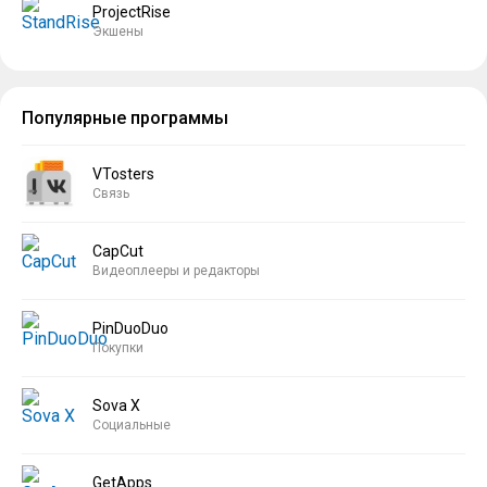
ProjectRise
Экшены
Популярные программы
VTosters
Связь
CapCut
Видеоплееры и редакторы
PinDuoDuo
Покупки
Sova X
Социальные
GetApps