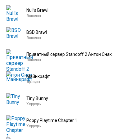
Null’s Brawl
Экшены
BSD Brawl
Экшены
Приватный сервер Standoff 2 Антон Снак
Экшены
Майнкрафт
Аркады
Tiny Bunny
Хорроры
Poppy Playtime Chapter 1
Хорроры