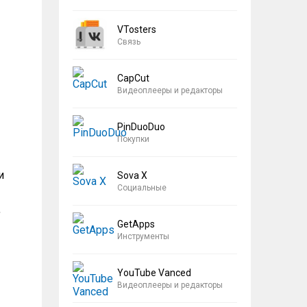
VTosters
Связь
CapCut
Видеоплееры и редакторы
PinDuoDuo
Покупки
и
Sova X
Социальные
,
GetApps
Инструменты
YouTube Vanced
Видеоплееры и редакторы