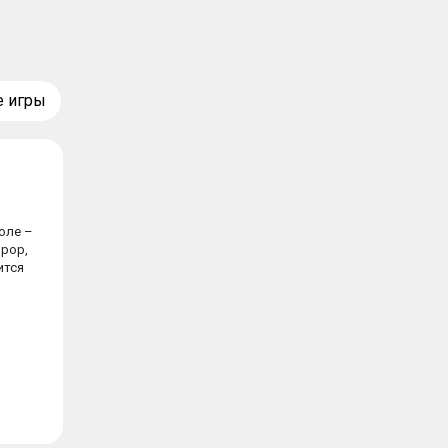
е игры
коле –
рор,
ится