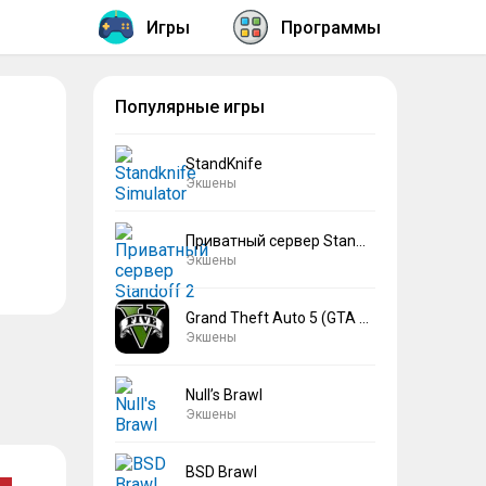
Игры
Программы
Популярные игры
StandKnife
Экшены
Приватный сервер Standoff 2 V2
Экшены
Grand Theft Auto 5 (GTA 5)
Экшены
Null’s Brawl
Экшены
BSD Brawl