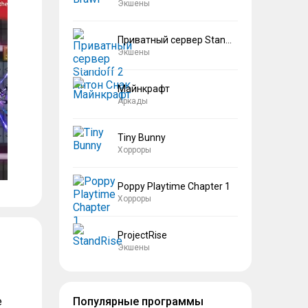
Экшены
Приватный сервер Standoff 2 Антон Снак
Экшены
Майнкрафт
Аркады
Tiny Bunny
Хорроры
Poppy Playtime Chapter 1
Хорроры
ProjectRise
Экшены
е
Популярные программы