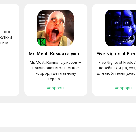
 – это
жуткий
сным
Mr. Meat: Комната ужасов
Mr. Meat: Комната ужасов —
Five Nights at Freddy
популярная игра в стиле
новейшая игра, соз
хоррор, где главному
для любителей ужаст
герою...
Хорроры
Хорроры