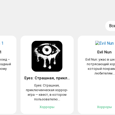
Вс
1
Evil Nun
дроид –
Evil Nun: ужас в ш
кадный
потрясающий хор
ному
который понрав
любителям...
Eyes: Страшная, приключенческая хоррор-игра
Eyes: Страшная,
приключенческая хоррор-
игра — квест, в котором
пользователю...
Хорроры
Хорроры