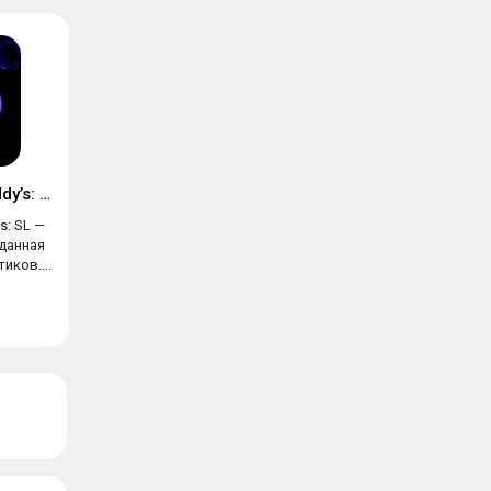
Five Nights at Freddy’s: SL
's: SL —
данная
иков....