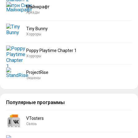
Майнкрафт
Аркады
Tiny Bunny
Хорроры
Poppy Playtime Chapter 1
Хорроры
ProjectRise
Экшены
Популярные программы
VTosters
Связь