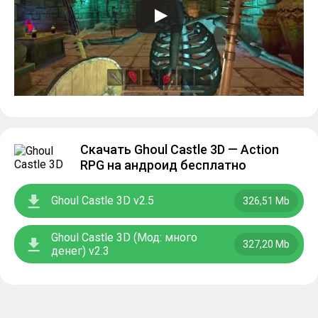
Скачать Ghoul Castle 3D — Action
RPG на андроид бесплатно
Ghoul Castle 3D v2.5
326,51 Mb
Ghoul Castle 3D (Мод: много
327,20 Mb
денег) v2.3