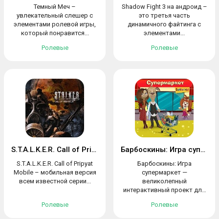
Темный Меч –
Shadow Fight 3 на андроид –
увлекательный слешер с
это третья часть
элементами ролевой игры,
динамичного файтинга с
который понравится...
элементами...
Ролевые
Ролевые
S.T.A.L.K.E.R. Call of Pripyat Mobile
Барбоскины: Игра супермаркет
S.T.A.L.K.E.R. Call of Pripyat
Барбоскины: Игра
Mobile – мобильная версия
супермаркет —
всем известной серии...
великолепный
интерактивный проект для
тех, кто...
Ролевые
Ролевые