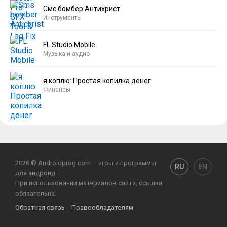
Смс бомбер Антихрист
Инструменты
FL Studio Mobile
Музыка и аудио
я коплю: Простая копилка денег
Финансы
2026 © Androidprog.com – игры и программы
RU
EN
для андроид.
При использовании материалов сайта, ссылка
обязательна.
Обратная связь
Правообладателям