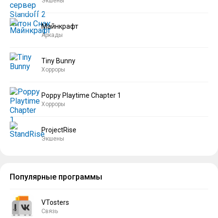
Экшены
Майнкрафт
Аркады
Tiny Bunny
Хорроры
Poppy Playtime Chapter 1
Хорроры
ProjectRise
Экшены
Популярные программы
VTosters
Связь