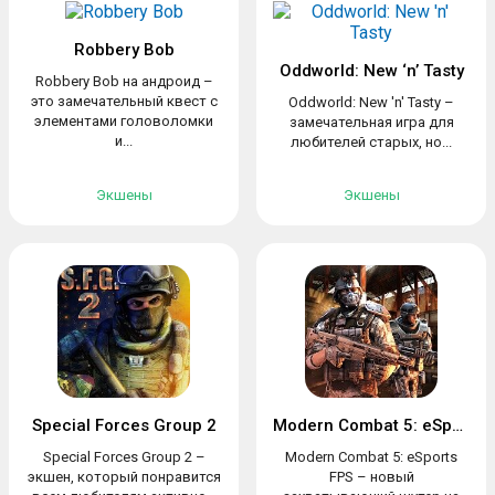
Robbery Bob
Oddworld: New ‘n’ Tasty
Robbery Bob на андроид –
это замечательный квест с
Oddworld: New 'n' Tasty –
элементами головоломки
замечательная игра для
и...
любителей старых, но...
Экшены
Экшены
Special Forces Group 2
Modern Combat 5: eSports FPS
Special Forces Group 2 –
Modern Combat 5: eSports
экшен, который понравится
FPS – новый