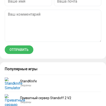
Популярные игры
StandKnife
Экшены
Приватный сервер Standoff 2 V2
Экшены