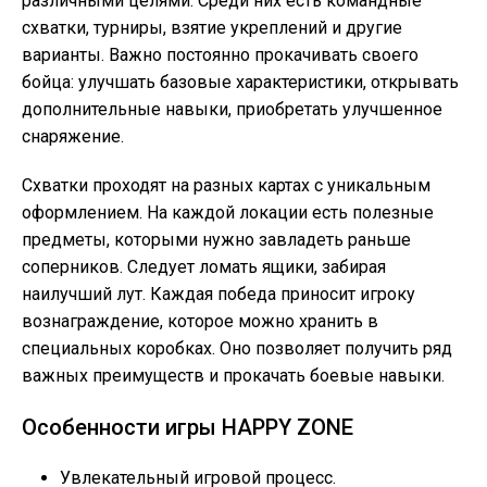
различными целями. Среди них есть командные
схватки, турниры, взятие укреплений и другие
варианты. Важно постоянно прокачивать своего
бойца: улучшать базовые характеристики, открывать
дополнительные навыки, приобретать улучшенное
снаряжение.
Схватки проходят на разных картах с уникальным
оформлением. На каждой локации есть полезные
предметы, которыми нужно завладеть раньше
соперников. Следует ломать ящики, забирая
наилучший лут. Каждая победа приносит игроку
вознаграждение, которое можно хранить в
специальных коробках. Оно позволяет получить ряд
важных преимуществ и прокачать боевые навыки.
Особенности игры HAPPY ZONE
Увлекательный игровой процесс.