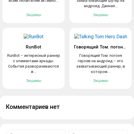
всем любителям активно...
захватывающий шутер на
андроид. Данная...
Экшены
Экшены
RunBot
Говорящий Том: погоня героев
RunBot – интересный раннер
Говорящий Том: погоня
с элементами аркады.
героев на андроид – это
События разворачиваются
захватывающий раннер, в
в...
котором...
Экшены
Экшены
Комментариев нет