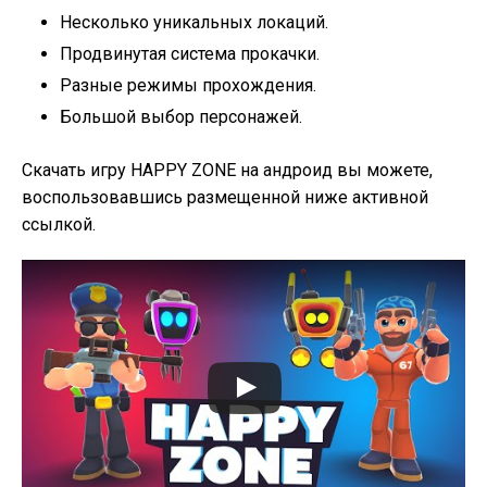
Несколько уникальных локаций.
Продвинутая система прокачки.
Разные режимы прохождения.
Большой выбор персонажей.
Скачать игру HAPPY ZONE на андроид вы можете,
воспользовавшись размещенной ниже активной
ссылкой.