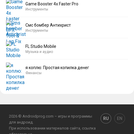
Game Booster 4x Faster Pro
Инструменты
Смс бомбер Антихрист
Инструменты
FL Studio Mobile
Музыка и аудио
я коплю: Простая копилка денег
Финансы
2026 © Androidprog.com – игры и программы
RU
EN
для андроид.
При использовании материалов сайта, ссылка