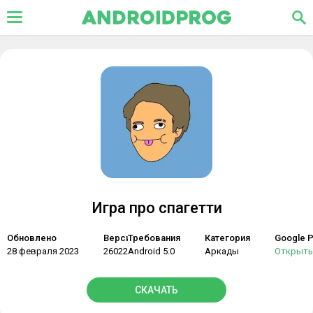
Игра про спагетти
Обновлено
Версия
Требования
Категория
Google P
28 февраля 2023
26022023_2114
Android 5.0
Аркады
Открыть
СКАЧАТЬ