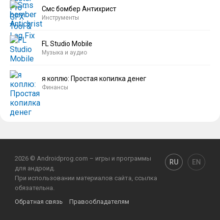
Смс бомбер Антихрист
Инструменты
FL Studio Mobile
Музыка и аудио
я коплю: Простая копилка денег
Финансы
2026 © Androidprog.com – игры и программы
RU
EN
для андроид.
При использовании материалов сайта, ссылка
обязательна.
Обратная связь
Правообладателям