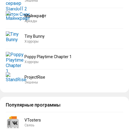
Экшены
Майнкрафт
Аркады
Tiny Bunny
Хорроры
Poppy Playtime Chapter 1
Хорроры
ProjectRise
Экшены
Популярные программы
VTosters
Связь