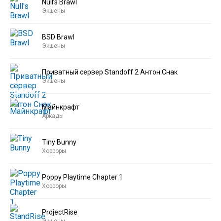
Null’s Brawl
Экшены
BSD Brawl
Экшены
Приватный сервер Standoff 2 Антон Снак
Экшены
Майнкрафт
Аркады
Tiny Bunny
Хорроры
Poppy Playtime Chapter 1
Хорроры
ProjectRise
Экшены