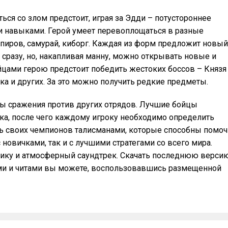
ться со злом предстоит, играя за Эдди – потустороннее
и навыками. Герой умеет перевоплощаться в разные
ампиров, самурай, киборг. Каждая из форм предложит новый
 сразу, но, накапливая манну, можно открывать новые и
цами герою предстоит победить жестоких боссов – Князя
ка и других. За это можно получить редкие предметы.
ны сражения против других отрядов. Лучшие бойцы
ка, после чего каждому игроку необходимо определить
ть своих чемпионов талисманами, которые способны помоч
 новичками, так и с лучшими стратегами со всего мира.
фику и атмосферный саундтрек. Скачать последнюю верси
дами и читами вы можете, воспользовавшись размещенной