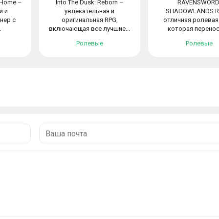
e Home –
Into The Dusk: Reborn –
RAVENSWORD
й и
увлекательная и
SHADOWLANDS R
нер с
оригинальная RPG,
отличная ролевая 
.
включающая все лучшие...
которая переноси
Ролевые
Ролевые