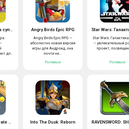
Барбоскины: Игра супермаркет
Angry Birds Epic RPG
гра
Angry Birds Epic RPG —
Star Wars: Галактик
—
абсолютно новая версия
– увлекательный р
й
игры для Андроид, она
проект, посвященн
ект для
почти не...
Ролевые
Ролевые
Cat Runner: Decorate Home
Into The Dusk: Reborn