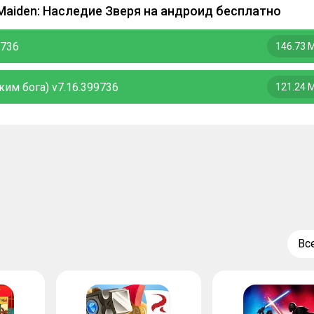
 Maiden: Наследие Зверя на андроид бесплатно
9736
146.73 
жим бога) v7.16.399736
121.24 
Вс