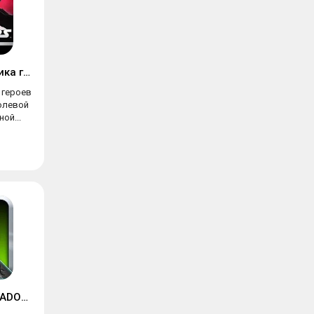
Star Wars: Галактика героев
а героев
олевой
ой...
RAVENSWORD: SHADOWLANDS RPG