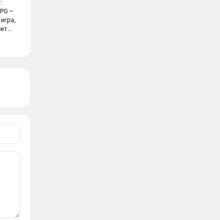
:
PG –
игра,
т...