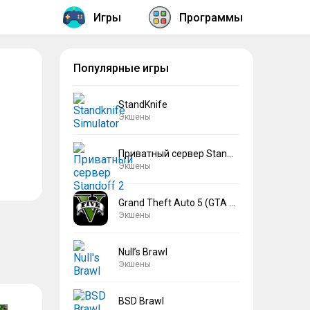
Игры
Программы
Популярные игры
StandKnife
Экшены
Приватный сервер Standoff 2 V2
Экшены
Grand Theft Auto 5 (GTA 5)
Экшены
Null’s Brawl
Экшены
BSD Brawl