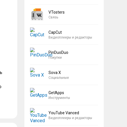
VTosters
Связь
CapCut
Видеоплееры и редакторы
PinDuoDuo
Покупки
ь
Sova X
Социальные
ю
GetApps
Инструменты
YouTube Vanced
Видеоплееры и редакторы