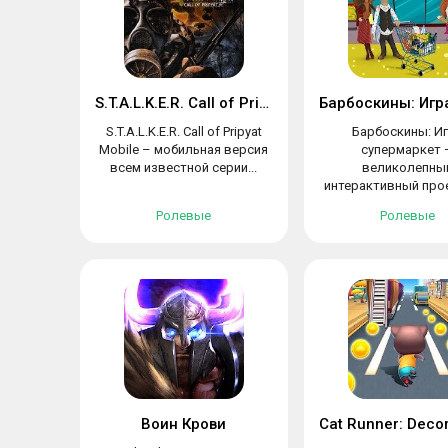
S.T.A.L.K.E.R. Call of Pripyat Mobile
S.T.A.L.K.E.R. Call of Pripyat
Барбоскины: И
Mobile – мобильная версия
супермаркет 
всем известной серии...
великолепны
интерактивный про
тех, кто...
Ролевые
Ролевые
Воин Крови