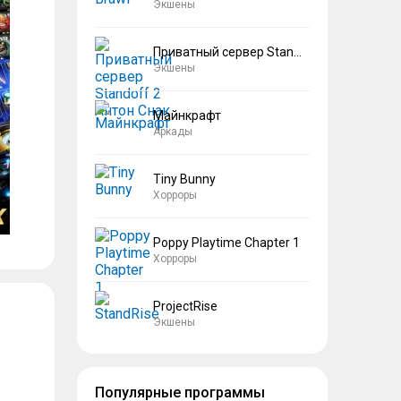
Экшены
Приватный сервер Standoff 2 Антон Снак
Экшены
Майнкрафт
Аркады
Tiny Bunny
Хорроры
Poppy Playtime Chapter 1
Хорроры
ProjectRise
Экшены
Популярные программы