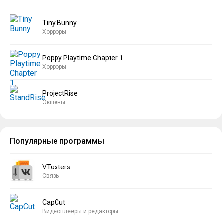
Tiny Bunny
Хорроры
Poppy Playtime Chapter 1
Хорроры
ProjectRise
Экшены
Популярные программы
VTosters
Связь
CapCut
Видеоплееры и редакторы