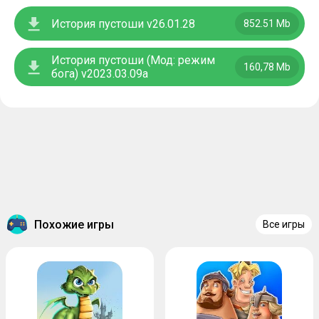
История пустоши v26.01.28
852.51 Mb
История пустоши (Мод: режим
160,78 Mb
бога) v2023.03.09a
Похожие игры
Все игры