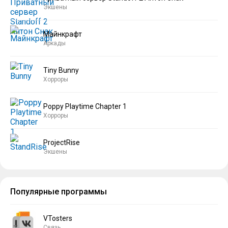
Экшены
Майнкрафт
Аркады
Tiny Bunny
Хорроры
Poppy Playtime Chapter 1
Хорроры
ProjectRise
Экшены
Популярные программы
VTosters
Связь