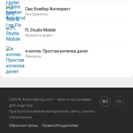
Смс бомбер Антихрист
Инструменты
FL Studio Mobile
Музыка и аудио
я коплю: Простая копилка денег
Финансы
2026 © Androidprog.com – игры и программы
RU
EN
для андроид.
При использовании материалов сайта, ссылка
обязательна.
Обратная связь
Правообладателям