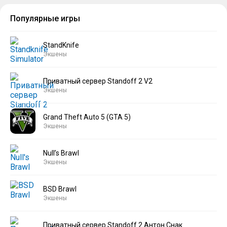
Популярные игры
StandKnife
Экшены
Приватный сервер Standoff 2 V2
Экшены
Grand Theft Auto 5 (GTA 5)
Экшены
Null’s Brawl
Экшены
BSD Brawl
Экшены
Приватный сервер Standoff 2 Антон Снак