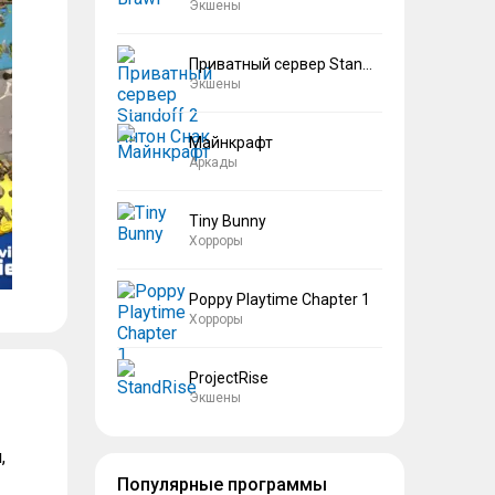
Экшены
Приватный сервер Standoff 2 Антон Снак
Экшены
Майнкрафт
Аркады
Tiny Bunny
Хорроры
Poppy Playtime Chapter 1
Хорроры
ProjectRise
Экшены
,
Популярные программы