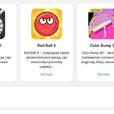
D
Red Ball 4
Color Bump 
–
Red Ball 4 – очередная серия
Color Bump 3D – инт
да, где
увлекательных аркад, где
трехмерная головол
ичная
веселому красному
андроид. Игра, несом
шарику...
Аркады
Аркады