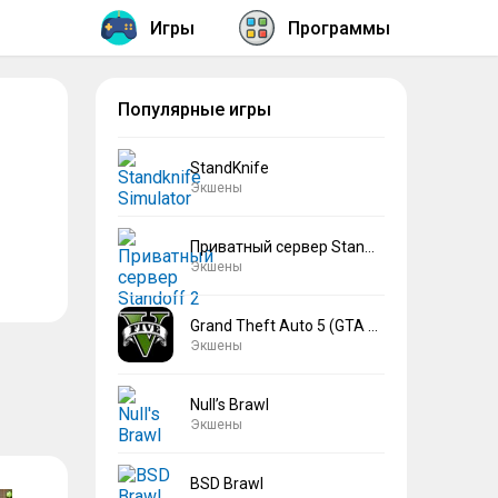
Игры
Программы
Популярные игры
StandKnife
Экшены
Приватный сервер Standoff 2 V2
Экшены
Grand Theft Auto 5 (GTA 5)
Экшены
Null’s Brawl
Экшены
BSD Brawl