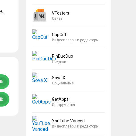
ч.
VTosters
Связь
CapCut
Видеоплееры и редакторы
PinDuoDuo
Покупки
Sova X
Mb
Социальные
GetApps
Mb
Инструменты
YouTube Vanced
Видеоплееры и редакторы