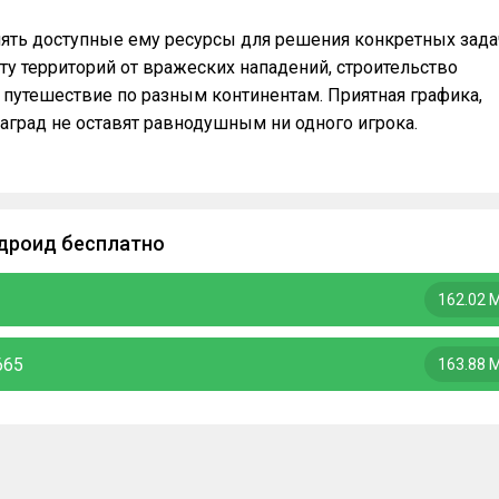
лять доступные ему ресурсы для решения конкретных зада
у территорий от вражеских нападений, строительство
 путешествие по разным континентам. Приятная графика,
аград не оставят равнодушным ни одного игрока.
ндроид бесплатно
162.02 
665
163.88 