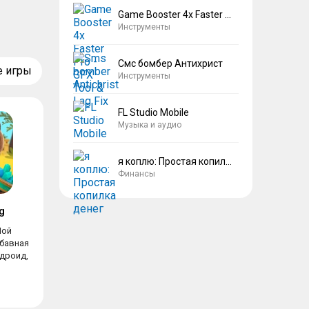
Game Booster 4x Faster Pro
Инструменты
Смс бомбер Антихрист
е игры
Инструменты
FL Studio Mobile
Музыка и аудио
я коплю: Простая копилка денег
Финансы
g
Мой
абавная
ндроид,