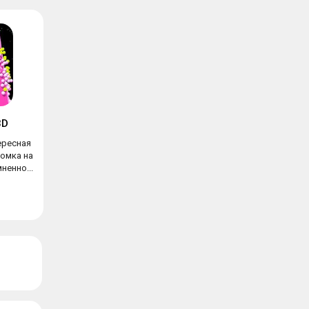
3D
ересная
омка на
ненно...