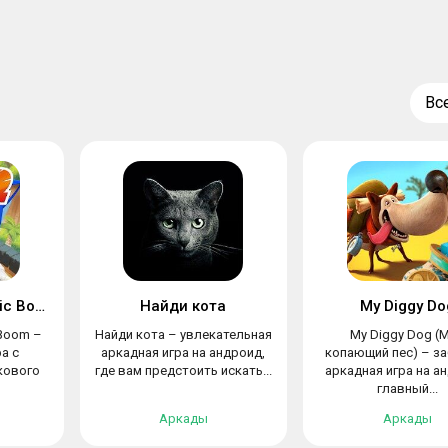
Вс
Sonic Dash 2: Sonic Boom
Найди кота
My Diggy Do
 Boom –
Найди кота – увлекательная
My Diggy Dog (
а с
аркадная игра на андроид,
копающий пес) – з
кового
где вам предстоить искать...
аркадная игра на а
главный...
Аркады
Аркады