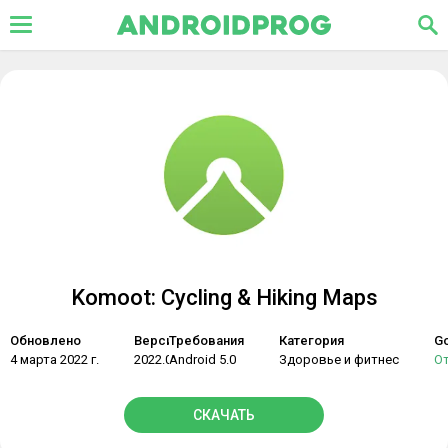
Komoot: Cycling & Hiking Maps
Обновлено
Версия
Требования
Категория
Go
4 марта 2022 г.
2022.08.5
Android 5.0
Здоровье и фитнес
О
СКАЧАТЬ