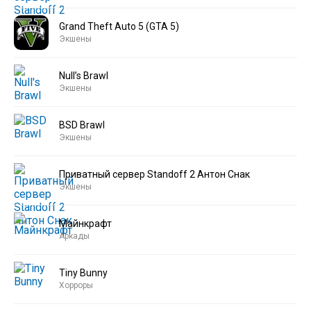
Grand Theft Auto 5 (GTA 5)
Экшены
Null’s Brawl
Экшены
BSD Brawl
Экшены
Приватный сервер Standoff 2 Антон Снак
Экшены
Майнкрафт
Аркады
Tiny Bunny
Хорроры