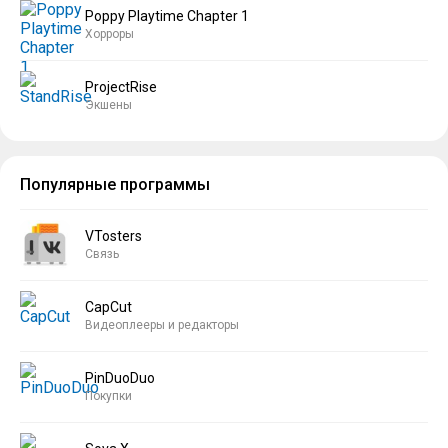
Poppy Playtime Chapter 1
Хорроры
ProjectRise
Экшены
Популярные программы
VTosters
Связь
CapCut
Видеоплееры и редакторы
PinDuoDuo
Покупки