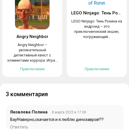
LEGO Ninjago: Тень Ронина
LEGO Ninjago: Тень Ронина на
андроид – это
приключенческий экшен,
Angry Neighbor
погружающий...
Angry Neighbor –
увлекательный
детективный квест с
элементами хоррора. Игра...
Приключения
Приключения
3 комментария
Яковлева Полина
8 марта 2022 в 17:08
Вау!Наверно,скачается и я люблю динозавров!??
Ответить