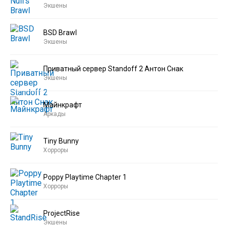
Экшены
BSD Brawl
Экшены
Приватный сервер Standoff 2 Антон Снак
Экшены
Майнкрафт
Аркады
Tiny Bunny
Хорроры
Poppy Playtime Chapter 1
Хорроры
ProjectRise
Экшены