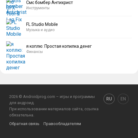
Смс бомбер Антихрист
Инструменты
FL Studio Mobile
Музыка и аудио
я коплю: Простая копилка денег
Финансы
2026 © Androidprog.com – игры и программы
RU
EN
для андроид.
При использовании материалов сайта, ссылка
обязательна.
Обратная связь
Правообладателям