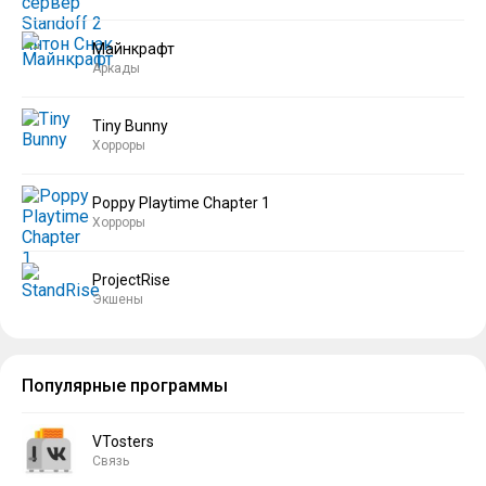
Майнкрафт
Аркады
Tiny Bunny
Хорроры
Poppy Playtime Chapter 1
Хорроры
ProjectRise
Экшены
Популярные программы
VTosters
Связь