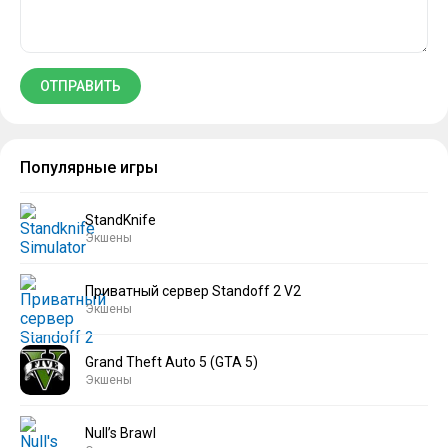
Популярные игры
StandKnife
Экшены
Приватный сервер Standoff 2 V2
Экшены
Grand Theft Auto 5 (GTA 5)
Экшены
Null’s Brawl