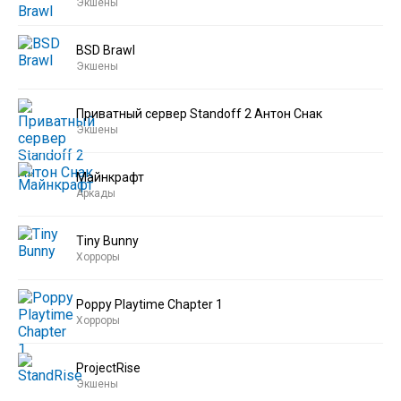
Экшены
BSD Brawl
Экшены
Приватный сервер Standoff 2 Антон Снак
Экшены
Майнкрафт
Аркады
Tiny Bunny
Хорроры
Poppy Playtime Chapter 1
Хорроры
ProjectRise
Экшены