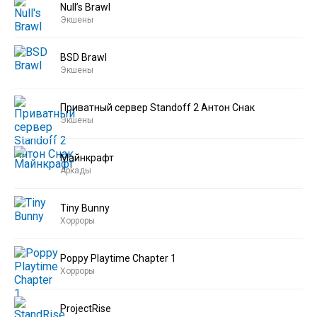
Null’s Brawl
Экшены
BSD Brawl
Экшены
Приватный сервер Standoff 2 Антон Снак
Экшены
Майнкрафт
Аркады
Tiny Bunny
Хорроры
Poppy Playtime Chapter 1
Хорроры
ProjectRise