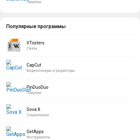
Экшены
Популярные программы
VTosters
Связь
CapCut
Видеоплееры и редакторы
PinDuoDuo
Покупки
Sova X
Социальные
GetApps
Инструменты