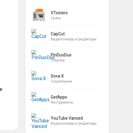
VTosters
Связь
CapCut
Видеоплееры и редакторы
PinDuoDuo
Покупки
Sova X
Социальные
е
GetApps
Инструменты
YouTube Vanced
Видеоплееры и редакторы