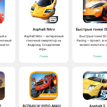
Asphalt Nitro
ный и
Asphalt Nitro — интересный
Быстрые гонки 3D 
оночный
гоночный симулятор на
Racing — проект, в 
ный по
Андроид. Создателем
можно испытать се
игры...
Гонки
Гонки
2
ВСПЫШ И ЧУДО-МАШИНКИ
Asphalt 5