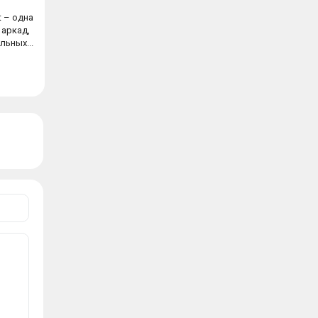
t – одна
 аркад,
ьных...