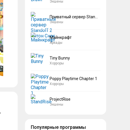
Экшены
Приватный сервер Standoff 2 Антон Снак
Экшены
Майнкрафт
Аркады
Tiny Bunny
Хорроры
Poppy Playtime Chapter 1
Хорроры
ProjectRise
Экшены
о
Популярные программы