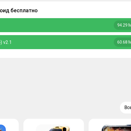
роид бесплатно
94.29 
) v2.1
60.68 
Вс