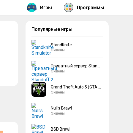
Игры
Программы
Популярные игры
StandKnife
Экшены
Приватный сервер Standoff 2 V2
Экшены
Grand Theft Auto 5 (GTA 5)
Экшены
Null’s Brawl
Экшены
BSD Brawl