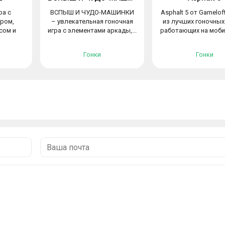
ра с
ВСПЫШ И ЧУДО-МАШИНКИ
Asphalt 5 от Gamelof
ром,
– увлекательная гоночная
из лучших гоночных
сом и
игра с элементами аркады,...
работающих на мобил
Гонки
Гонки