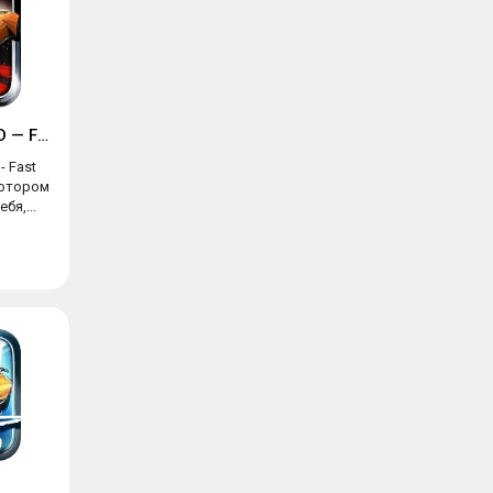
Быстрые гонки 3D — Fast Racing
- Fast
котором
бя,...