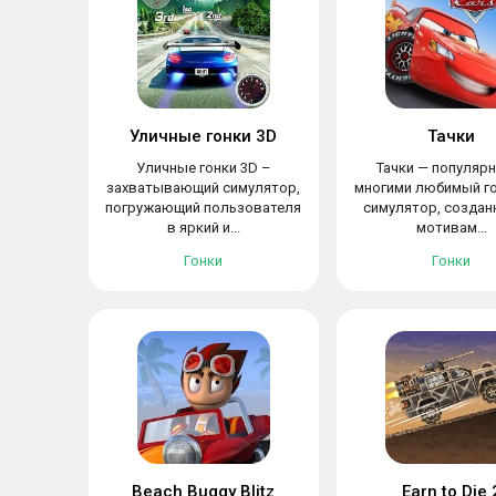
Уличные гонки 3D
Тачки
Уличные гонки 3D –
Тачки — популяр
захватывающий симулятор,
многими любимый г
погружающий пользователя
симулятор, создан
в яркий и...
мотивам...
Гонки
Гонки
Beach Buggy Blitz
Earn to Die 