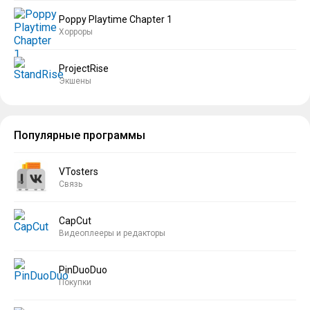
Poppy Playtime Chapter 1
Хорроры
ProjectRise
Экшены
Популярные программы
VTosters
Связь
CapCut
Видеоплееры и редакторы
PinDuoDuo
Покупки