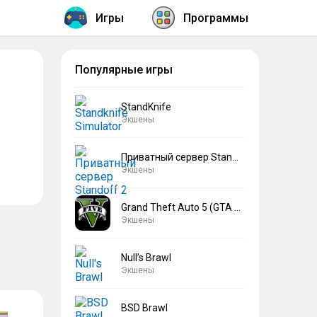
Игры
Программы
Популярные игры
StandKnife
Экшены
Приватный сервер Standoff 2 V2
Экшены
Grand Theft Auto 5 (GTA 5)
Экшены
Null’s Brawl
Экшены
BSD Brawl