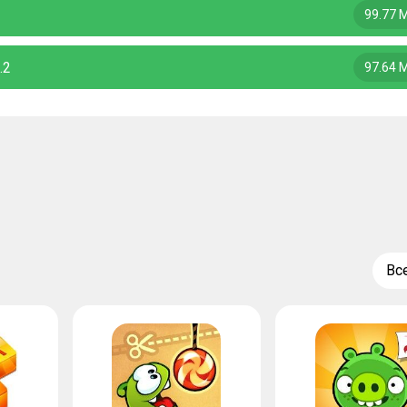
99.77 
.2
97.64 
Вс