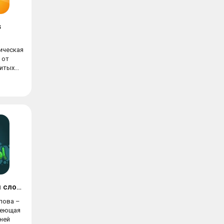
s
ическая
 от
тых...
Филворды: найди слова
лова –
имеющая
ней