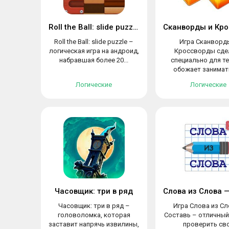
Roll the Ball: slide puzzle
Roll the Ball: slide puzzle –
Игра Сканворд
логическая игра на андроид,
Кроссворды сде
набравшая более 20...
специально для те
обожает занимать
Логические
Логические
Часовщик: три в ряд
Часовщик: три в ряд –
Игра Слова из Сл
головоломка, которая
Составь – отличный
заставит напрячь извилины,
проверить св