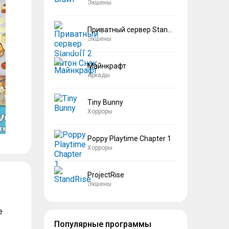
Экшены
Приватный сервер Standoff 2 Антон Снак
Экшены
Майнкрафт
Аркады
Tiny Bunny
Хорроры
Poppy Playtime Chapter 1
Хорроры
ProjectRise
Экшены
е
Популярные программы