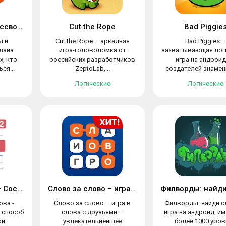
Сканворды и Кроссворды
Cut the Rope
Bad Piggie
ы и
Cut the Rope – аркадная
Bad Piggies –
лана
игра-головоломка от
захватывающая лог
х, кто
российских разработчиков
игра на андроид
ся...
ZeptoLab,...
создателей знамени
Логические
Логические
Слова из Слова — Составь
Слово за слово – игра в слова с друзьями
ова -
Слово за слово – игра в
Филворды: найди с
 способ
слова с друзьями –
игра на андроид, 
ои
увлекательнейшее
более 1000 уров