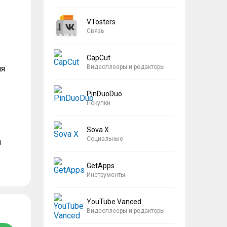
VTosters
Связь
о
CapCut
Видеоплееры и редакторы
ля
PinDuoDuo
Покупки
Sova X
Социальные
я
GetApps
Инструменты
YouTube Vanced
Видеоплееры и редакторы