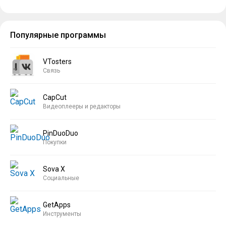
Популярные программы
VTosters
Связь
CapCut
Видеоплееры и редакторы
PinDuoDuo
Покупки
Sova X
Социальные
GetApps
Инструменты