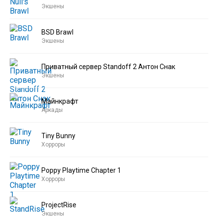
Экшены
BSD Brawl
Экшены
Приватный сервер Standoff 2 Антон Снак
Экшены
Майнкрафт
Аркады
Tiny Bunny
Хорроры
Poppy Playtime Chapter 1
Хорроры
ProjectRise
Экшены