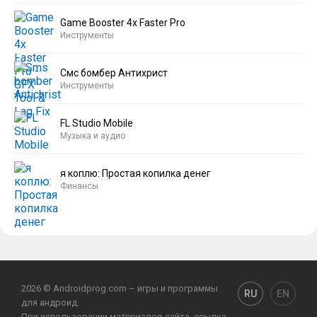
Game Booster 4x Faster Pro
Инструменты
Смс бомбер Антихрист
Инструменты
FL Studio Mobile
Музыка и аудио
я коплю: Простая копилка денег
Финансы
2026 © Androidprog.com – игры и программы
RU
EN
для андроид.
При использовании материалов сайта, ссылка