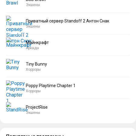
Экшены
Приватный сервер Standoff 2 Антон Снак
Экшены
Майнкрафт
Аркады
Tiny Bunny
Хорроры
Poppy Playtime Chapter 1
Хорроры
ProjectRise
Экшены