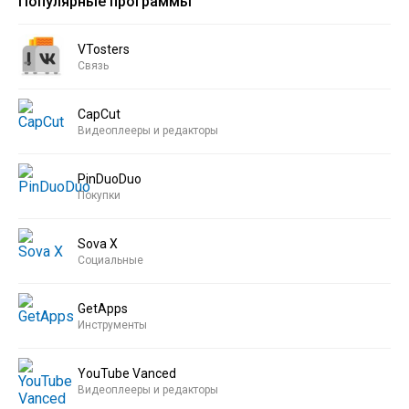
Популярные программы
VTosters
Связь
CapCut
Видеоплееры и редакторы
PinDuoDuo
Покупки
Sova X
Социальные
GetApps
Инструменты
YouTube Vanced
Видеоплееры и редакторы