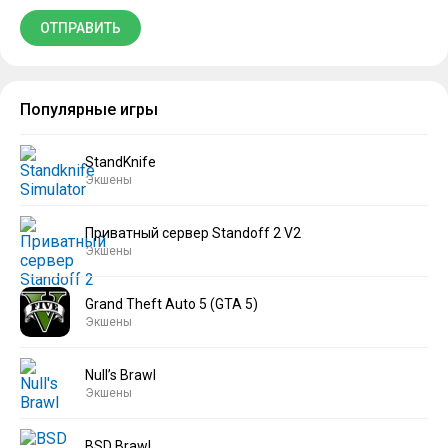
Популярные игры
StandKnife
Экшены
Приватный сервер Standoff 2 V2
Экшены
Grand Theft Auto 5 (GTA 5)
Экшены
Null’s Brawl
Экшены
BSD Brawl